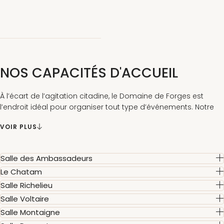
NOS CAPACITÉS D'ACCUEIL
À l’écart de l’agitation citadine, le Domaine de Forges est
l’endroit idéal pour organiser tout type d’événements. Notre
équipe commerciale se fera un plaisir de vous accompagner
VOIR PLUS
à chaque étape, pour parfaire la réalisation de votre
événement !
Salle des Ambassadeurs
Le Chatam
Salle Richelieu
Salle Voltaire
Salle Montaigne