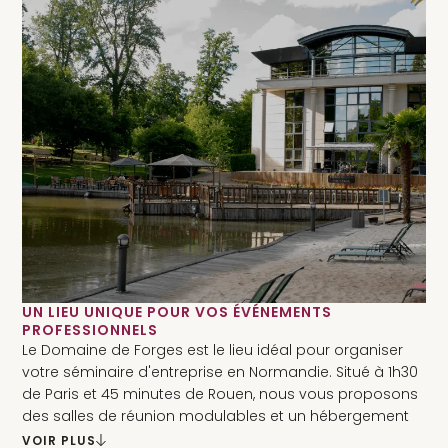
UN LIEU UNIQUE POUR VOS ÉVÉNEMENTS
PROFESSIONNELS
Le Domaine de Forges est le lieu idéal pour organiser
votre séminaire d'entreprise en Normandie. Situé à 1h30
de Paris et 45 minutes de Rouen, nous vous proposons
des salles de réunion modulables et un hébergement
sur place pour vos séminaires résidentiels. Offrez à vos
VOIR PLUS