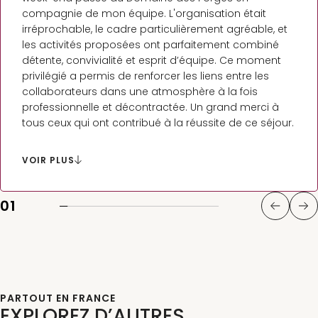
compagnie de mon équipe. L'organisation était
irréprochable, le cadre particulièrement agréable, et
les activités proposées ont parfaitement combiné
détente, convivialité et esprit d’équipe. Ce moment
privilégié a permis de renforcer les liens entre les
collaborateurs dans une atmosphère à la fois
professionnelle et décontractée. Un grand merci à
tous ceux qui ont contribué à la réussite de ce séjour.
Ce type d’initiative s’inscrit pleinement dans notre
volonté de valoriser le bien-être au travail et de
VOIR PLUS
favoriser une dynamique collective. Une expérience à
renouveler sans hésitation !
01
PARTOUT EN FRANCE
EXPLOREZ D’AUTRES