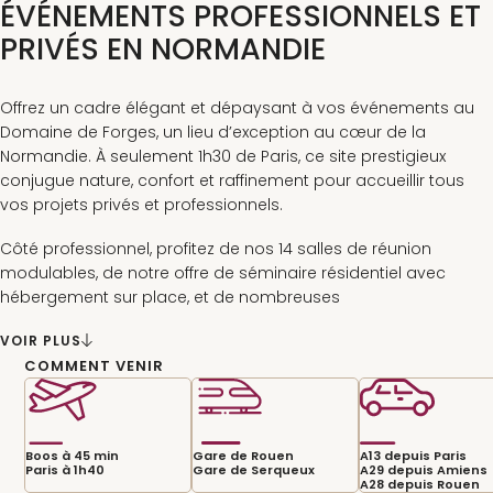
ÉVÉNEMENTS PROFESSIONNELS ET
PRIVÉS EN NORMANDIE
Offrez un cadre élégant et dépaysant à vos événements au
Domaine de Forges, un lieu d’exception au cœur de la
Normandie. À seulement 1h30 de Paris, ce site prestigieux
conjugue nature, confort et raffinement pour accueillir tous
vos projets privés et professionnels.
Côté professionnel, profitez de nos 14 salles de réunion
modulables, de notre offre de séminaire résidentiel avec
hébergement sur place, et de nombreuses
activités incentive pour fédérer vos équipes : golf, Spa, casino,
VOIR PLUS
animations incentive... Tout est réuni pour créer un
COMMENT VENIR
événement corporate mémorable.
Côté privé, le Domaine accueille également vos événements
familiaux : mariages, anniversaires, réceptions ou toute autre
Boos à 45 min
Gare de Rouen
A13 depuis Paris
occasion spéciale. Vous bénéficierez d'espaces élégants et
Paris à 1h40
Gare de Serqueux
A29 depuis Amiens
personnalisables, d'une restauration raffinée et d'un
A28 depuis Rouen