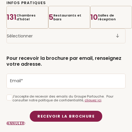
INFOS PRATIQUES
accompagnement dédié pour faire de votre moment un
souvenir inoubliable.
131
5
10
Chambres
Restaurants et
Salles de
d'hôtel
bars
réception
Avec son casino, ses hôtels, restaurants, espaces bien-être et
infrastructures de loisirs, le Domaine de Forges est un lieu
Sélectionner
unique en Normandie pour organiser un événement à votre
image, qu'il soit professionnel ou privé.
Pour recevoir la brochure par email, renseignez
votre adresse.
J'accepte de recevoir des emails du Groupe Partouche. Pour
consulter notre politique de confidentialité,
cliquez ici
.
RECEVOIR LA BROCHURE
ANNULER