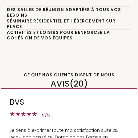
collaborateurs un événement mémorable avec des
DES SALLES DE RÉUNION ADAPTÉES À TOUS VOS
activités Team Building et un cadre exceptionnel.
BESOINS
SÉMINAIRE RÉSIDENTIEL ET HÉBERGEMENT SUR
PLACE
ACTIVITÉS ET LOISIRS POUR RENFORCER LA
COHÉSION DE VOS ÉQUIPES
CE QUE NOS CLIENTS DISENT DE NOUS
AVIS
(20)
BVS
★
★
★
★
★
5
/5
Je tiens à exprimer toute ma satisfaction suite au
week-end passé au Domaine des Forges en