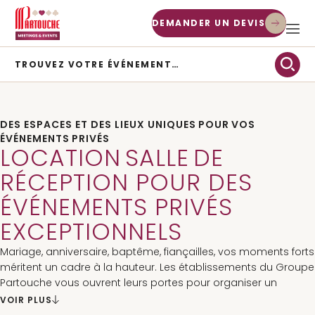
DEMANDER UN DEVIS
TROUVEZ VOTRE ÉVÉNEMENT…
TYPE D’ÉVÉNEMENT
DES ESPACES ET DES LIEUX UNIQUES POUR VOS
CHERCHER
ÉVÉNEMENTS PRIVÉS
LOCATION SALLE DE
RÉCEPTION POUR DES
ÉVÉNEMENTS PRIVÉS
EXCEPTIONNELS
Mariage, anniversaire, baptême, fiançailles, vos moments forts
méritent un cadre à la hauteur. Les établissements du Groupe
Célébrez l'événement de vos
Partouche vous ouvrent leurs portes pour organiser un
Votre mariage d’exception et
rêves avec Partouche
événement privé sur-mesure, dans un lieu prestigieux et
VOIR PLUS
personnalisé
convivial.