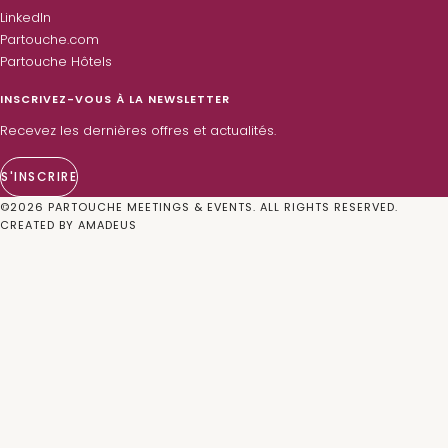
LinkedIn
Partouche.com
Partouche Hôtels
INSCRIVEZ-VOUS À LA NEWSLETTER
Recevez les dernières offres et actualités.
S'INSCRIRE
©
2026
PARTOUCHE MEETINGS & EVENTS. ALL RIGHTS RESERVED.
CREATED BY
AMADEUS