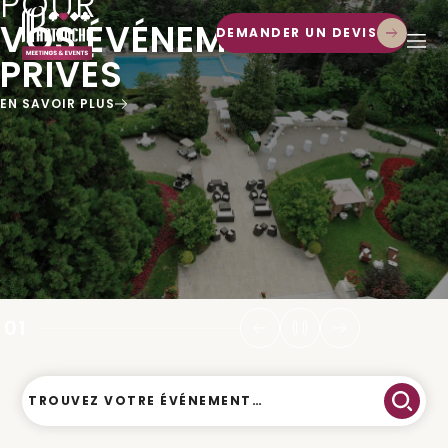
POUR
VOS ÉVÉNEMENTS
DEMANDER UN DEVIS
PRIVÉS
TYPE D’ÉVÉNEMENT
TYPE D’ÉVÉNEMENT
EN SAVOIR PLUS
CHERCHER
CHERCHER
01
TROUVEZ VOTRE ÉVÉNEMENT…