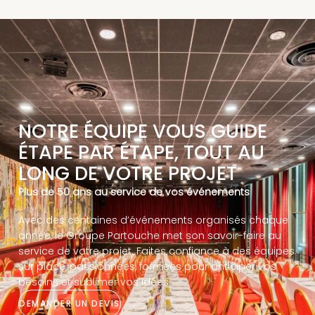
NOTRE ÉQUIPE VOUS GUIDE
ÉTAPE PAR ÉTAPE, TOUT AU
LONG DE VOTRE PROJET
Plus de 50 ans au service de vos événements
Avec des centaines d’événements organisés chaque
année, le Groupe Partouche met son savoir-faire au
service de votre projet. Faites confiance à des équipes
sur place, passionnées, formées pour anticiper vos
besoins et sublimer vos idées.
DEMANDER UN DEVIS