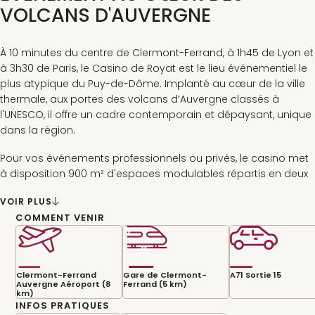
VOLCANS D'AUVERGNE
À 10 minutes du centre de Clermont-Ferrand, à 1h45 de Lyon et
à 3h30 de Paris, le Casino de Royat est le lieu événementiel le
plus atypique du Puy-de-Dôme. Implanté au cœur de la ville
thermale, aux portes des volcans d’Auvergne classés à
l'UNESCO, il offre un cadre contemporain et dépaysant, unique
dans la région.
Pour vos événements professionnels ou privés, le casino met
à disposition 900 m² d'espaces modulables répartis en deux
salles pouvant accueillir respectivement jusqu’à 250 et 450
VOIR PLUS
personnes.
COMMENT VENIR
Profitez d'une organisation clé en main : agencement des
salles et coordination assurée par une équipe entièrement
dédiée. Pour prolonger la soirée, le casino est là pour offrir à
Clermont-Ferrand
Gare de Clermont-
A71 Sortie 15
vos convives une expérience unique dans un décor
Auvergne Aéroport (8
Ferrand (5 km)
contemporain et immersif au cœur de l'Auvergne.
km)
INFOS PRATIQUES