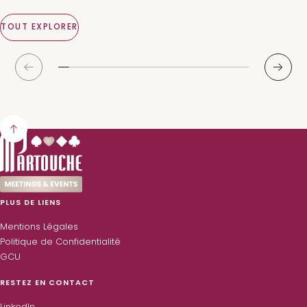
Partouche Pasino Club
450 personnes
1 chambres
1 Salles de réception
TOUT EXPLORER
DÉCOUVRIR
D
PLUS DE LIENS
Mentions Légales
Politique de Confidentialité
GCU
RESTEZ EN CONTACT
LinkedIn