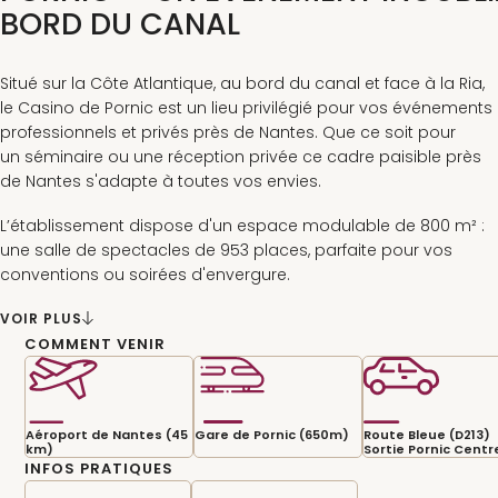
BORD DU CANAL
Situé sur la Côte Atlantique, au bord du canal et face à la Ria,
le Casino de Pornic est un lieu privilégié pour vos événements
professionnels et privés près de Nantes. Que ce soit pour
un séminaire ou une réception privée ce cadre paisible près
de Nantes s'adapte à toutes vos envies.
L’établissement dispose d'un espace modulable de 800 m² :
une salle de spectacles de 953 places, parfaite pour vos
conventions ou soirées d'envergure.
Pour vos repas, dégustez une cuisine bistronomique
VOIR PLUS
savoureuse au restaurant Le Trèfle avec une vue
COMMENT VENIR
panoramique sur le jardin botanique de la Ria. Entre deux
moments de partage, profitez de l'ambiance du casino ou
d'une balade ressourçante le long du canal. Le Casino de
Aéroport de Nantes (45
Gare de Pornic (650m)
Route Bleue (D213)
Pornic réunit élégance et convivialité pour faire de chaque
km)
Sortie Pornic Centr
événement un souvenir mémorable.
INFOS PRATIQUES