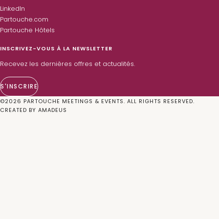
LinkedIn
Partouche.com
Partouche Hôtels
INSCRIVEZ-VOUS À LA NEWSLETTER
Recevez les dernières offres et actualités.
S'INSCRIRE
©
2026
PARTOUCHE MEETINGS & EVENTS. ALL RIGHTS RESERVED.
CREATED BY
AMADEUS