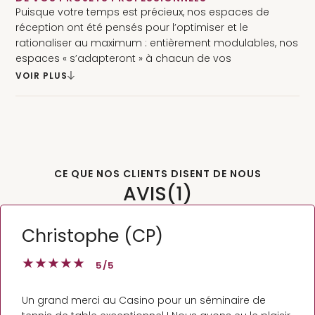
Puisque votre temps est précieux, nos espaces de
réception ont été pensés pour l’optimiser et le
rationaliser au maximum : entièrement modulables, nos
espaces « s’adapteront » à chacun de vos
événements.
VOIR PLUS
Vous avez un projet ? Nous avons les outils et le savoir-
faire pour le réaliser ! Vous êtes le chef d'orchestre de
votre événement et le Casino met à votre disposition
tous les instruments nécessaires à sa bonne réalisation
:
CE QUE NOS CLIENTS DISENT DE NOUS
Une salle de spectacles de 790 m², entièrement
AVIS
(1)
modulable d'une capacité de 10 à 850 personnes, notre
espace événementiel répondra à l’ensemble de vos
envies : journée d’études, lancement de produits,
Christophe (CP)
cocktails, arbre de Noël, soirée de fin d'année, réunions.
★
★
★
★
★
5
/5
Un grand merci au Casino pour un séminaire de