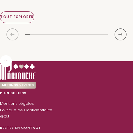
Partouche Pasino Club
450 personnes
1 chambres
1 Salles de réception
TOUT EXPLORER
DÉCOUVRIR
D
PLUS DE LIENS
Mentions Légales
Politique de Confidentialité
GCU
RESTEZ EN CONTACT