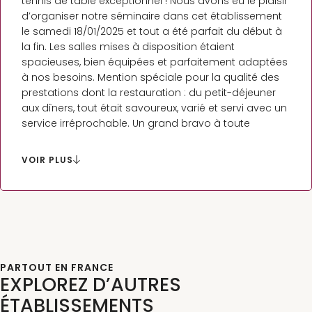
tennis de table exceptionnel ! Nous avons eu le plaisir
d’organiser notre séminaire dans cet établissement
le samedi 18/01/2025 et tout a été parfait du début à
la fin. Les salles mises à disposition étaient
spacieuses, bien équipées et parfaitement adaptées
à nos besoins. Mention spéciale pour la qualité des
prestations dont la restauration : du petit-déjeuner
aux dîners, tout était savoureux, varié et servi avec un
service irréprochable. Un grand bravo à toute
l’équipe pour son professionnalisme, sa disponibilité
et son accueil chaleureux. Nous reviendrons sans
VOIR PLUS
hésitation et recommandons vivement cet endroit
pour tout type d’événement !
PARTOUT EN FRANCE
EXPLOREZ D’AUTRES
ÉTABLISSEMENTS