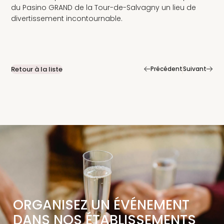
du Pasino GRAND de la Tour-de-Salvagny un lieu de
divertissement incontournable.
|
Retour à la liste
Précédent
Suivant
ORGANISEZ UN ÉVÉNEMENT
DANS NOS ÉTABLISSEMENTS