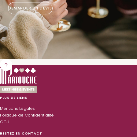
DEMANDER UN DEVIS
PLUS DE LIENS
Mentions Légales
Politique de Confidentialité
GCU
RESTEZ EN CONTACT