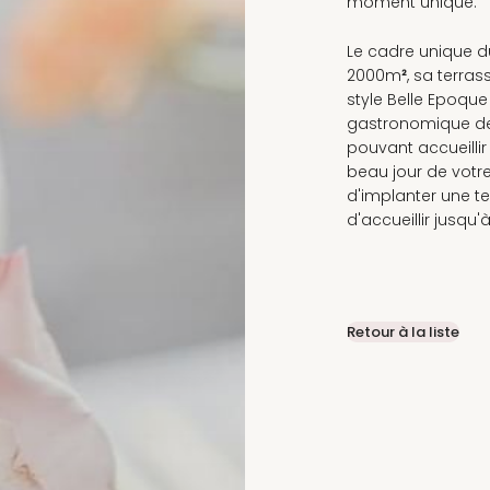
moment unique.
Le cadre unique d
2000m
²
, sa terra
style Belle Epoque
gastronomique de 
pouvant accueillir
beau jour de votre
d'implanter une t
d'accueillir jusqu
Retour à la liste