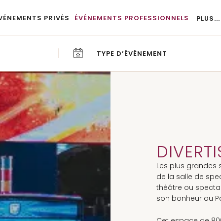
VÉNEMENTS PRIVÉS
ÉVÉNEMENTS PROFESSIONNELS
PLUS...
TYPE D’ÉVÉNEMENT
CA
BL
DIVERT
Les plus grandes s
de la salle de spe
théâtre ou specta
son bonheur au P
Cet espace de 80