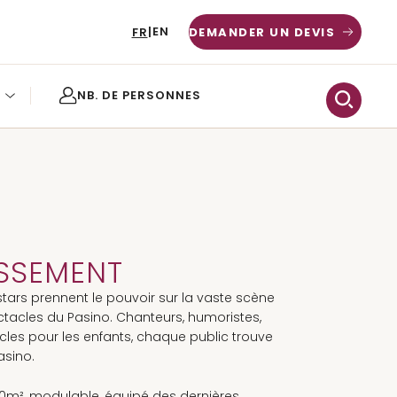
EN
FR
|
DEMANDER UN DEVIS
RRIÈRES
OG
ISSEMENT
tars prennent le pouvoir sur la vaste scène
ctacles du Pasino. Chanteurs, humoristes,
cles pour les enfants, chaque public trouve
asino.
0m², modulable, équipé des dernières