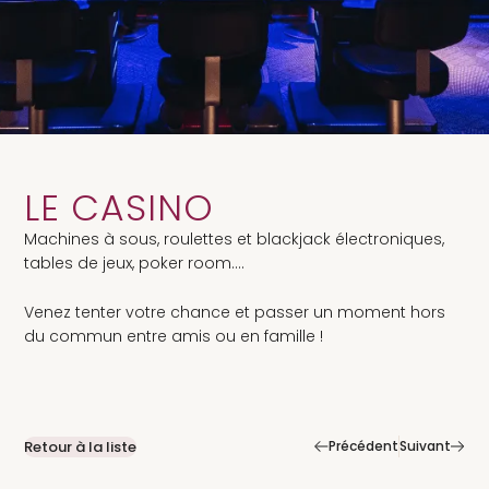
LE CASINO
Machines à sous, roulettes et blackjack électroniques,
tables de jeux, poker room….
Venez tenter votre chance et passer un moment hors
du commun entre amis ou en famille !
|
Retour à la liste
Précédent
Suivant